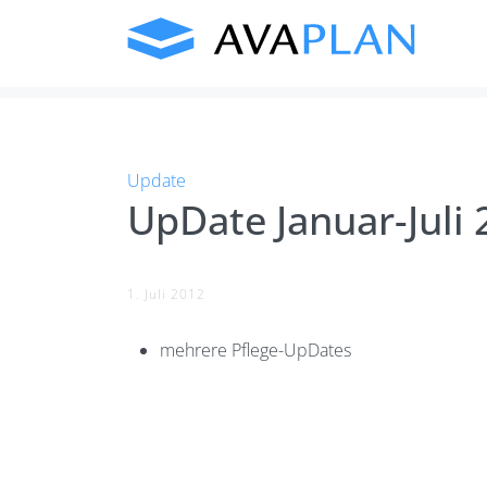
Skip
to
content
Update
UpDate Januar-Juli
1. Juli 2012
mehrere Pflege-UpDates
Post