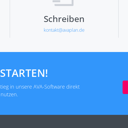
Schreiben
kontakt@avaplan.de
 STARTEN!
ieg in unsere AVA-Software direkt
 nutzen.