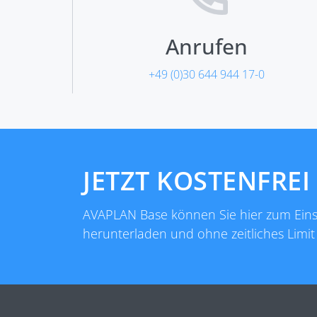
Anrufen
+49 (0)30 644 944 17-0
JETZT KOSTENFREI
AVAPLAN Base können Sie hier zum Einst
herunterladen und ohne zeitliches Limit