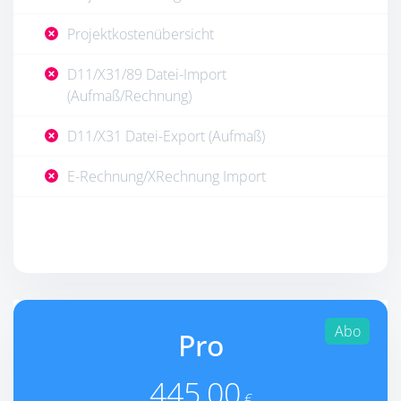
Projektkostenübersicht
D11/X31/89 Datei-Import
(Aufmaß/Rechnung)
D11/X31 Datei-Export (Aufmaß)
E-Rechnung/XRechnung Import
Abo
Pro
445,00
€