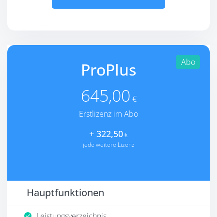
Abo
ProPlus
645,00
€
Erstlizenz im Abo
+ 322,50
€
jede weitere Lizenz
Hauptfunktionen
Leistungsverzeichnis